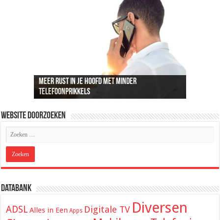
Meer rust in je hoofd met minder
Recreatief doelschieten groeit uit tot een
Loungeset kopen: 9 tips voor het uitzoeken van
De beste audio en beelden thuis: dit heb je
ADSL snelheid uitgelegd: wat je kunt
telefoonprikkels
populaire vrijetijdsbesteding
de juiste set
hiervoor nodig
verwachten van je internetverbinding
Website Doorzoeken
Databank
Diversen
ADSL
Digitale TV
Alles in Een
Apps