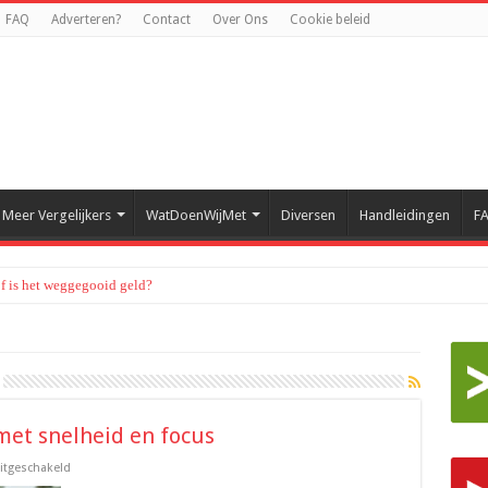
FAQ
Adverteren?
Contact
Over Ons
Cookie beleid
Meer Vergelijkers
WatDoenWijMet
Diversen
Handleidingen
F
of is het weggegooid geld?
met snelheid en focus
voor
uitgeschakeld
Bo