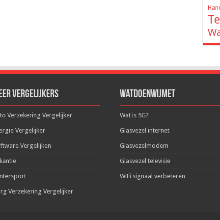
Hand
Te
Wa
eer Vergelijkers
WatDoenWijMet
to Verzekering Vergelijker
Wat is 5G?
ergie Vergelijker
Glasvezel internet
ftware Vergelijken
Glasvezelmodem
kantie
Glasvezel televisie
ntersport
WiFi signaal verbeteren
rg Verzekering Vergelijker