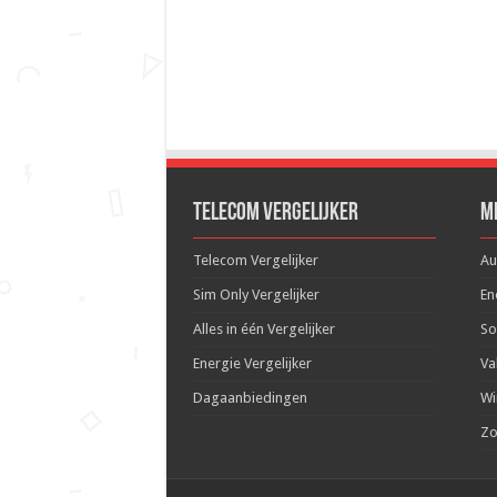
Telecom Vergelijker
M
Telecom Vergelijker
Au
Sim Only Vergelijker
En
Alles in één Vergelijker
So
Energie Vergelijker
Va
Dagaanbiedingen
Wi
Zo