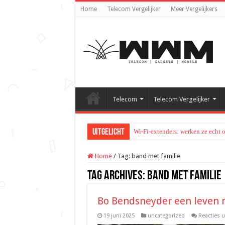
Home
Telecom Vergelijker
Meer Vergelijkers
Telecom
Telecom Vergelijker
Uitgelicht
Wi-Fi-extenders: werken ze echt 
Home
/
Tag:
band met familie
Tag Archives:
band met familie
Bo Bendsneyder een leven 
19 juni 2025
uncategorized
Reacties 