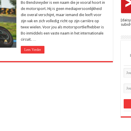
Bendsneyder
Bo Bendsneyder is een naam die je vooral hoort in
een
de motorsport. Hij is geen mediapersoonlijkheid
leven
met
die overal verschijnt, maar iemand die leeft voor
snelheid
[dais
zijn vak en zich volledig richt op zijn carrière op
en
subid=
focus
twee wielen. Voor jou als motorsportliefhebber is
Bo inmiddels een vaste naam in het internationale
circuit. …
Lees Verder