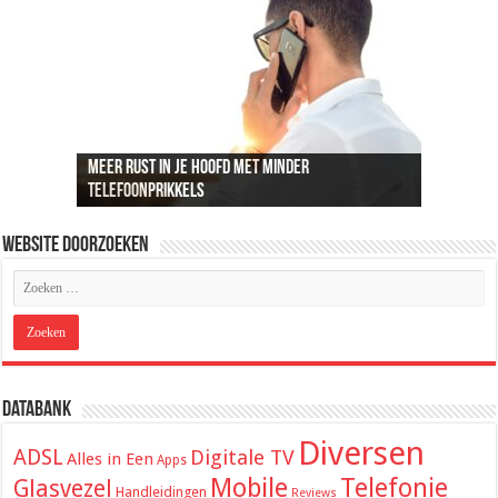
Meer rust in je hoofd met minder
Recreatief doelschieten groeit uit tot een
Loungeset kopen: 9 tips voor het uitzoeken van
De beste audio en beelden thuis: dit heb je
ADSL snelheid uitgelegd: wat je kunt
telefoonprikkels
populaire vrijetijdsbesteding
de juiste set
hiervoor nodig
verwachten van je internetverbinding
Website Doorzoeken
Databank
Diversen
ADSL
Digitale TV
Alles in Een
Apps
Mobile
Telefonie
Glasvezel
Handleidingen
Reviews