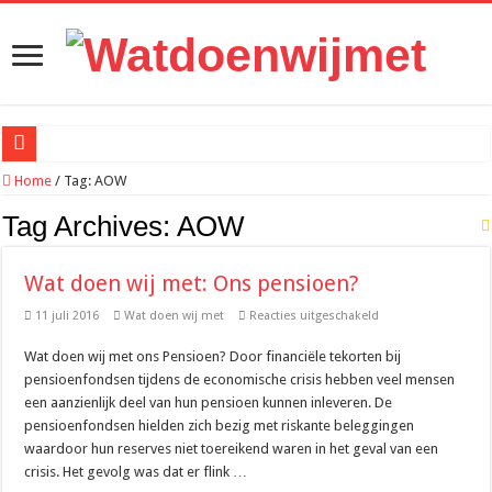
Wi-Fi-extenders: werken ze echt of is het weggegooid geld?
Home
/
Tag:
AOW
Meer rust in je hoofd met minder telefoonprikkels
Tag Archives:
AOW
Waarom traditionele websites terrein verliezen aan superapps en digitale platfor
Wat doen wij met: Ons pensioen?
Recreatief doelschieten groeit uit tot een populaire vrijetijdsbesteding
voor
11 juli 2016
Wat doen wij met
Reacties uitgeschakeld
Hoe werkt een ontijzeringsinstallatie? Het proces simpel uitgelegd
Wat
doen
Van zomeravond tot najaar: zo blijf je langer buiten genieten
Wat doen wij met ons Pensioen? Door financiële tekorten bij
wij
met:
pensioenfondsen tijdens de economische crisis hebben veel mensen
Ons
Loungeset kopen: 9 tips voor het uitzoeken van de juiste set
pensioen?
een aanzienlijk deel van hun pensioen kunnen inleveren. De
Waarom meer leads niet automatisch meer klanten opleveren
pensioenfondsen hielden zich bezig met riskante beleggingen
waardoor hun reserves niet toereikend waren in het geval van een
Hoe online bestellen bepaalt wat er in jouw hamburgerbakje zit
crisis. Het gevolg was dat er flink …