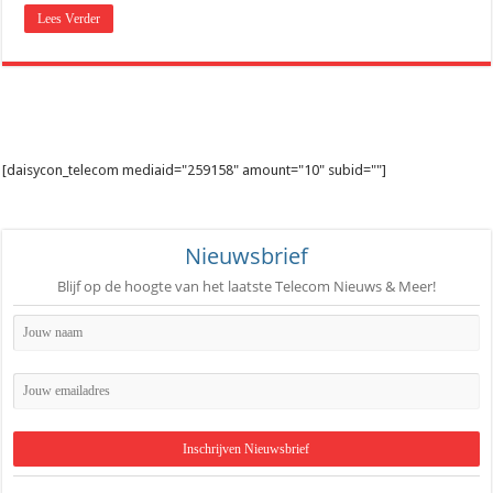
De beste audio en beelden thuis: dit heb je hiervoor nodig
Lees Verder
[daisycon_telecom mediaid="259158" amount="10" subid=""]
Nieuwsbrief
Blijf op de hoogte van het laatste Telecom Nieuws & Meer!