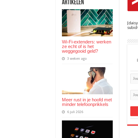
Artikelen
[dais
subid=
Wi-Fi-extenders: werken
ze echt of is het
weggegooid geld?
3 weken ago
Meer rust in je hoofd met
minder telefoonprikkels
6 juli 2026