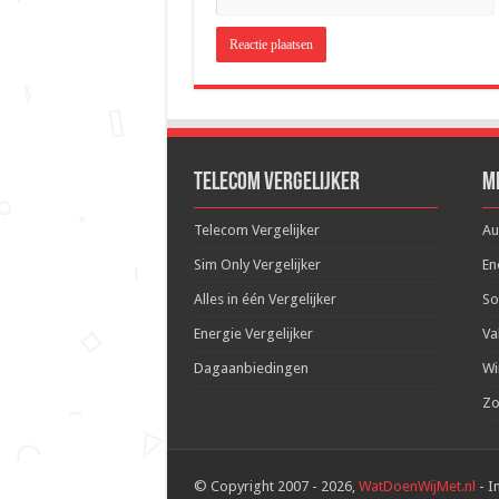
Telecom Vergelijker
M
Telecom Vergelijker
Au
Sim Only Vergelijker
En
Alles in één Vergelijker
So
Energie Vergelijker
Va
Dagaanbiedingen
Wi
Zo
© Copyright 2007 - 2026,
WatDoenWijMet.nl
- I