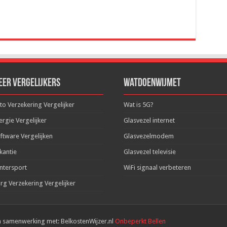
eer Vergelijkers
WatDoenWijMet
to Verzekering Vergelijker
Wat is 5G?
ergie Vergelijker
Glasvezel internet
ftware Vergelijken
Glasvezelmodem
kantie
Glasvezel televisie
ntersport
WiFi signaal verbeteren
rg Verzekering Vergelijker
n samenwerking met: BelkostenWijzer.nl
Onbeperkt Bellen