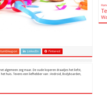
Hand
Te
Wa
Stumbleupon
LinkedIn
Pinterest
 het algemeen zeg maar. De oude koperen draadjes het liefst,
 het huis. Tevens een liefhebber van : Android, Bodyboarden,