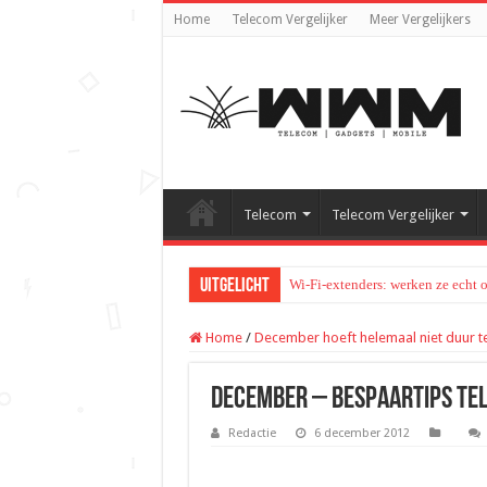
Home
Telecom Vergelijker
Meer Vergelijkers
Telecom
Telecom Vergelijker
Uitgelicht
Wi-Fi-extenders: werken ze echt 
Home
/
December hoeft helemaal niet duur te
december – bespaartips te
Redactie
6 december 2012