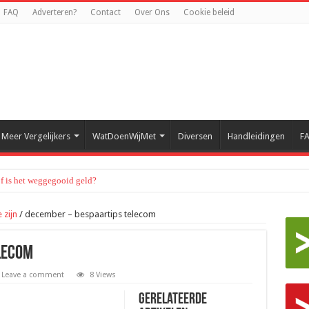
FAQ
Adverteren?
Contact
Over Ons
Cookie beleid
Meer Vergelijkers
WatDoenWijMet
Diversen
Handleidingen
F
of is het weggegooid geld?
 zijn
/
december – bespaartips telecom
lecom
Leave a comment
8 Views
Gerelateerde