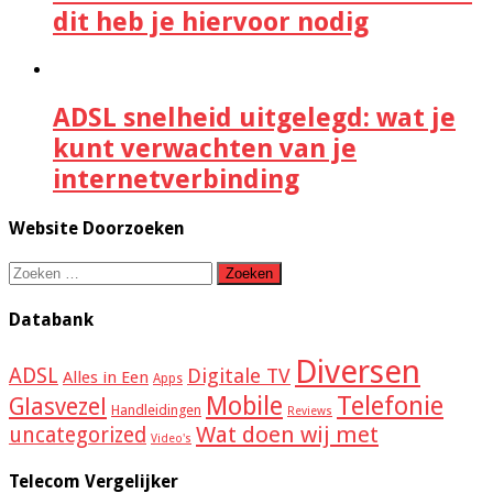
dit heb je hiervoor nodig
ADSL snelheid uitgelegd: wat je
kunt verwachten van je
internetverbinding
Website Doorzoeken
Zoeken
naar:
Databank
Diversen
ADSL
Digitale TV
Alles in Een
Apps
Mobile
Telefonie
Glasvezel
Handleidingen
Reviews
Wat doen wij met
uncategorized
Video's
Telecom Vergelijker