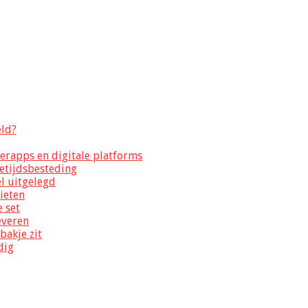
eld?
erapps en digitale platforms
jetijdsbesteding
el uitgelegd
nieten
e set
everen
bakje zit
dig