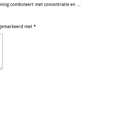
nning combineert met concentratie en …
n gemarkeerd met
*