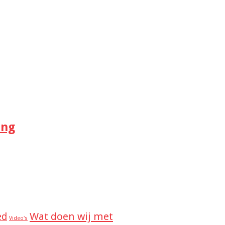
ing
Wat doen wij met
ed
Video's