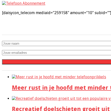
[daisycon_telecom mediaid="259158" amount="10" subid=""
Meer rust in je hoofd met minder 
Recreatief doelschieten groeit uit