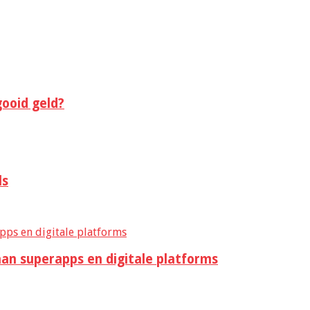
gooid geld?
ls
aan superapps en digitale platforms