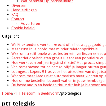
Wat betekent Uploadsnelheid?
Diversen
Handleidingen
FAQ
Contact
Adverteren
Cookie beleid
Uitgelicht
Wi-Fi-extenders: werken ze echt of is het weggegooid g
Meer rust in je hoofd met minder telefoonprikkels
Waarom traditionele websites terrein verliezen aan sup
Recreatief doelschieten groeit uit tot een populaire vri
Hoe werkt een ontijzeringsinstallatie? Het proces simp
Van zomeravond tot najaar: zo blijf je langer buiten ge
Loungeset kopen: 9 tips voor het uitzoeken van de juist
Waarom meer leads niet automatisch meer klanten opl
Hoe online bestellen bepaalt wat er in jouw hamburger
De beste audio en beelden thuis: dit heb je hiervoor no
Home
/
PTT Telecom in Beeldvorm
/
ptt-telegids
ptt-telegids