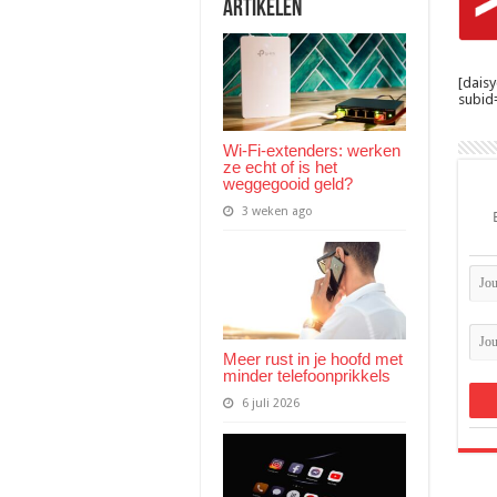
Artikelen
[dais
subid=
Wi-Fi-extenders: werken
ze echt of is het
weggegooid geld?
3 weken ago
Meer rust in je hoofd met
minder telefoonprikkels
6 juli 2026