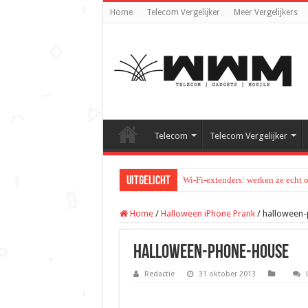
Home
Telecom Vergelijker
Meer Vergelijkers
Telecom
Telecom Vergelijker
Uitgelicht
Wi-Fi-extenders: werken ze echt 
Home
/
Halloween iPhone Prank
/
halloween
halloween-phone-house
Redactie
31 oktober 2013