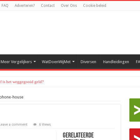
FAQ
Adverteren?
Contact
Over Ons
Cookie beleid
Meer Vergelijkers
WatDoenWijMet
Diversen
Handleidingen
F
of is het weggegooid geld?
-phone-house
Leave a comment
6 Views
Gerelateerde