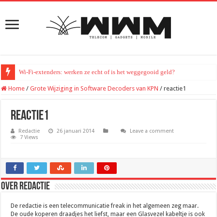
Wi-Fi-extenders: werken ze echt of is het weggegooid geld?
Home
/
Grote Wijziging in Software Decoders van KPN
/
reactie1
reactie1
Redactie
26 januari 2014
Leave a comment
7 Views
Over Redactie
De redactie is een telecommunicatie freak in het algemeen zeg maar.
De oude koperen draadjes het liefst, maar een Glasvezel kabeltje is ook