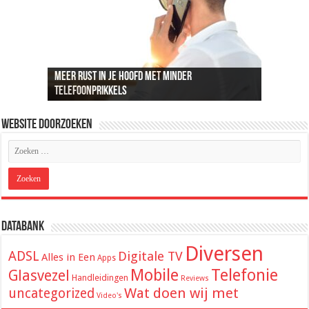
Meer rust in je hoofd met minder
Recreatief doelschieten groeit uit tot een
Loungeset kopen: 9 tips voor het uitzoeken van
De beste audio en beelden thuis: dit heb je
ADSL snelheid uitgelegd: wat je kunt
telefoonprikkels
populaire vrijetijdsbesteding
de juiste set
hiervoor nodig
verwachten van je internetverbinding
Website Doorzoeken
Databank
Diversen
ADSL
Digitale TV
Alles in Een
Apps
Mobile
Telefonie
Glasvezel
Handleidingen
Reviews
Wat doen wij met
uncategorized
Video's