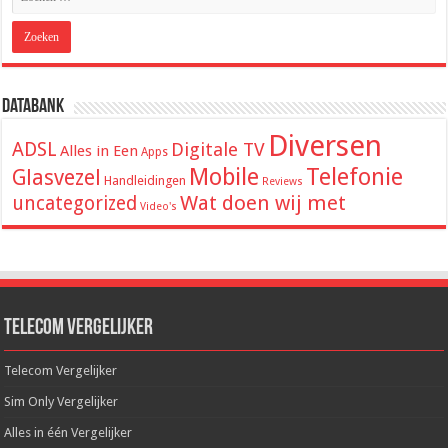
Databank
Diversen
ADSL
Digitale TV
Alles in Een
Apps
Mobile
Telefonie
Glasvezel
Handleidingen
Reviews
Wat doen wij met
uncategorized
Video's
Telecom Vergelijker
Telecom Vergelijker
Sim Only Vergelijker
Alles in één Vergelijker