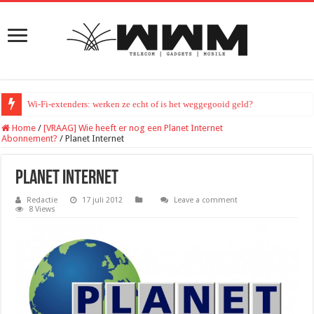
Wi-Fi-extenders: werken ze echt of is het weggegooid geld?
Home
/
[VRAAG] Wie heeft er nog een Planet Internet
Abonnement?
/
Planet Internet
Planet Internet
Redactie
17 juli 2012
Leave a comment
8 Views