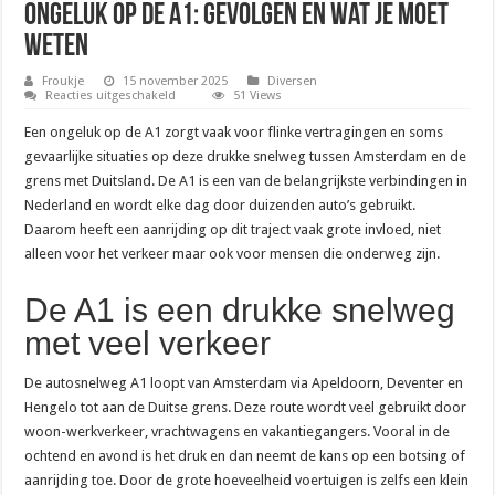
Ongeluk op de A1: gevolgen en wat je moet
weten
Froukje
15 november 2025
Diversen
voor
Reacties uitgeschakeld
51 Views
Ongeluk
op
Een ongeluk op de A1 zorgt vaak voor flinke vertragingen en soms
de
A1:
gevaarlijke situaties op deze drukke snelweg tussen Amsterdam en de
gevolgen
grens met Duitsland. De A1 is een van de belangrijkste verbindingen in
en
wat
Nederland en wordt elke dag door duizenden auto’s gebruikt.
je
moet
Daarom heeft een aanrijding op dit traject vaak grote invloed, niet
weten
alleen voor het verkeer maar ook voor mensen die onderweg zijn.
De A1 is een drukke snelweg
met veel verkeer
De autosnelweg A1 loopt van Amsterdam via Apeldoorn, Deventer en
Hengelo tot aan de Duitse grens. Deze route wordt veel gebruikt door
woon-werkverkeer, vrachtwagens en vakantiegangers. Vooral in de
ochtend en avond is het druk en dan neemt de kans op een botsing of
aanrijding toe. Door de grote hoeveelheid voertuigen is zelfs een klein