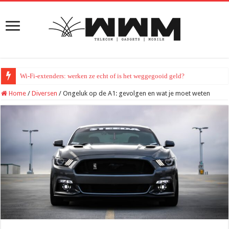
Wi-Fi-extenders: werken ze echt of is het weggegooid geld?
Home
/
Diversen
/
Ongeluk op de A1: gevolgen en wat je moet weten