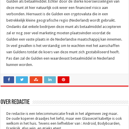
Gulden als betaalmiddel. Echter door de sterke koerswisselingen van
deze munt zit hier natuurlijk ook weer een financieel risico aan
verbonden. Hiernaast is de Gulden een cryptovaluta die in een
betrekkelijk kleine geografische regio (Nederland) wordt gebruikt.
Ondanks dat enkele bedrijven deze munt als betaalmiddel accepteren
zal er nog zeer veel marketing moeten plaatsvinden voordat de
Gulden een vaste plaats in de Nederlandse maatschappij kan innemen.
In veel gevallen is het verstandig om te wachten met het aanschaffen
van Guldens totdat de koers van deze munt zich gestabiliseerd heeft.
Pas dan zal de Gulden een waardevast betaalmiddel in Nederland
kunnen worden.
Over Redactie
De redactie is een telecommunicatie freak in het algemeen zeg maar.
De oude koperen draadjes het liefst, maar een Glasvezel kabeltje is ook
welkom in het huis. Tevens een liefhebber van : Android, Bodyboarden,
Frankrijk, glas wijn, en grieks eten!