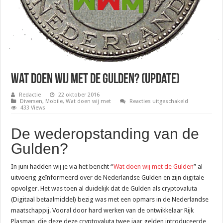
Wat doen wij met de Gulden? (Update)
Redactie
22 oktober 2016
voor
Diversen
,
Mobile
,
Wat doen wij met
Reacties uitgeschakeld
Wat
433 Views
doen
wij
met
De wederopstanding van de
de
Gulden?
Gulden?
(Update)
In juni hadden wij je via het bericht “
Wat doen wij met de Gulden
” al
uitvoerig geïnformeerd over de Nederlandse Gulden en zijn digitale
opvolger. Het was toen al duidelijk dat de Gulden als cryptovaluta
(Digitaal betaalmiddel) bezig was met een opmars in de Nederlandse
maatschappij. Vooral door hard werken van de ontwikkelaar Rijk
Plasman, die deze deze cryptovaluta twee jaar gelden introduceerde,