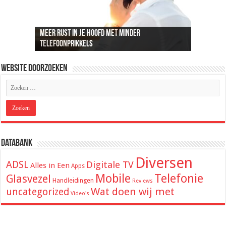
Meer rust in je hoofd met minder
Recreatief doelschieten groeit uit tot een
Loungeset kopen: 9 tips voor het uitzoeken van
De beste audio en beelden thuis: dit heb je
ADSL snelheid uitgelegd: wat je kunt
telefoonprikkels
populaire vrijetijdsbesteding
de juiste set
hiervoor nodig
verwachten van je internetverbinding
Website Doorzoeken
Databank
Diversen
ADSL
Digitale TV
Alles in Een
Apps
Mobile
Telefonie
Glasvezel
Handleidingen
Reviews
Wat doen wij met
uncategorized
Video's