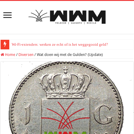
Wi-Fi-extenders: werken ze echt of is het weggegooid geld?
Home
/
Diversen
/
Wat doen wij met de Gulden? (Update)