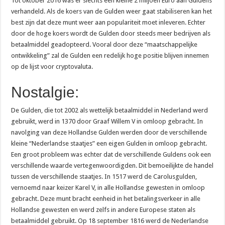
Tot oktober 2016 was er slechts een kleine 2 miljoen Euro aan Guldens
verhandeld. Als de koers van de Gulden weer gaat stabiliseren kan het
best zijn dat deze munt weer aan populariteit moet inleveren. Echter
door de hoge koers wordt de Gulden door steeds meer bedrijven als
betaalmiddel geadopteerd. Vooral door deze “maatschappelijke
ontwikkeling” zal de Gulden een redelijk hoge positie blijven innemen
op de lijst voor cryptovaluta.
Nostalgie:
De Gulden, die tot 2002 als wettelijk betaalmiddel in Nederland werd
gebruikt, werd in 1370 door Graaf Willem V in omloop gebracht. In
navolging van deze Hollandse Gulden werden door de verschillende
kleine “Nederlandse staatjes” een eigen Gulden in omloop gebracht.
Een groot probleem was echter dat de verschillende Guldens ook een
verschillende waarde vertegenwoordigden. Dit bemoeilijkte de handel
tussen de verschillende staatjes. In 1517 werd de Carolusgulden,
vernoemd naar keizer Karel V, in alle Hollandse gewesten in omloop
gebracht. Deze munt bracht eenheid in het betalingsverkeer in alle
Hollandse gewesten en werd zelfs in andere Europese staten als
betaalmiddel gebruikt. Op 18 september 1816 werd de Nederlandse