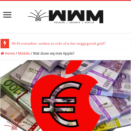
Wi-Fi-extenders: werken ze echt of is het weggegooid geld?
Home
/
Mobile
/
Wat doen wij met Apple?