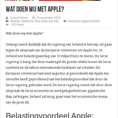
Wat doen wij met Apple?
Gerard Ubert
9 november 2016
voor
Mobile
,
Telefonie
,
Wat doen wij met
Reacties uitgeschakeld
Wat
110 Views
doen
wij
Wat doen wij met Apple?
met
Apple?
Onlangs werd duidelijk dat de regering van Ierland in beroep zal gaan
tegen de uitspraak van de Europese commissie om Apple Inc. In
Ierland een belastingaanslag van 13 miljard Euro te sturen. De Ierse
regering is bang dat deze maatregel de goede relatie tussen de Ierse
overheid en de talloze internationale bedrijven zal schaden. De
Europese commissie had eind augustus al geoordeeld dat Apple ten
onrechte heeft geprofiteerd van het belastingvoordeel dat door de
Ierse regering geboden werd. De Ierse regering vreest dat door deze
uitspraak de Ierse economie en werkgelegenheid een gigantische
klap zal krijgen. Ierland zal terug gaan naar het economische niveau
van de jaren 80.
Belastingvoordeel Apple: