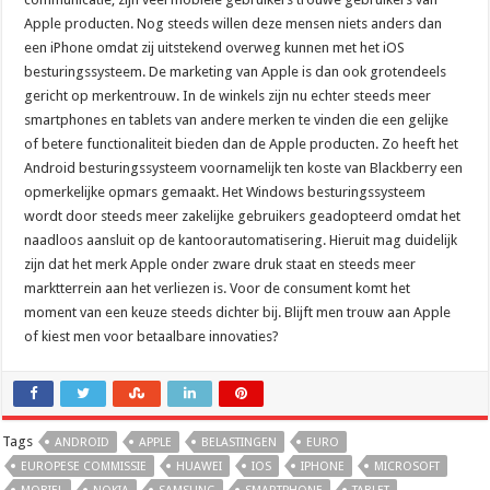
Apple producten. Nog steeds willen deze mensen niets anders dan
een iPhone omdat zij uitstekend overweg kunnen met het iOS
besturingssysteem. De marketing van Apple is dan ook grotendeels
gericht op merkentrouw. In de winkels zijn nu echter steeds meer
smartphones en tablets van andere merken te vinden die een gelijke
of betere functionaliteit bieden dan de Apple producten. Zo heeft het
Android besturingssysteem voornamelijk ten koste van Blackberry een
opmerkelijke opmars gemaakt. Het Windows besturingssysteem
wordt door steeds meer zakelijke gebruikers geadopteerd omdat het
naadloos aansluit op de kantoorautomatisering. Hieruit mag duidelijk
zijn dat het merk Apple onder zware druk staat en steeds meer
marktterrein aan het verliezen is. Voor de consument komt het
moment van een keuze steeds dichter bij. Blijft men trouw aan Apple
of kiest men voor betaalbare innovaties?
Tags
ANDROID
APPLE
BELASTINGEN
EURO
EUROPESE COMMISSIE
HUAWEI
IOS
IPHONE
MICROSOFT