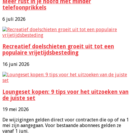
de
Meer rust in je hoofd met minder
nieuwe
telefoonprikkels
regels
6 juli 2026
Recreatief doelschieten groeit uit tot een
populaire vrijetijdsbesteding
16 juni 2026
Loungeset kopen: 9 tips voor het uitzoeken van
de juiste set
19 mei 2026
De wijzigingen gelden direct voor contracten die op of na 1
mei zijn aangegaan. Voor bestaande abonnees gelden ze
vanaf 1 juni.