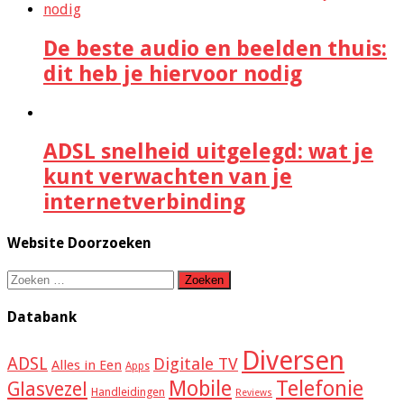
De beste audio en beelden thuis:
dit heb je hiervoor nodig
ADSL snelheid uitgelegd: wat je
kunt verwachten van je
internetverbinding
Website Doorzoeken
Zoeken
naar:
Databank
Diversen
ADSL
Digitale TV
Alles in Een
Apps
Mobile
Telefonie
Glasvezel
Handleidingen
Reviews