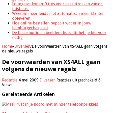
Loungeset kopen: 9 tips voor het uitzoeken van de
juiste set
Waarom meer leads niet automatisch meer klanten
opleveren
Hoe online bestellen bepaalt wat er in jouw
hamburgerbakje zit
De beste audio en beelden thuis: dit heb je hiervoor
nodig
Home
/
Diversen
/
De voorwaarden van XS4ALL gaan volgens
de nieuwe regels
De voorwaarden van XS4ALL gaan
volgens de nieuwe regels
voor
Redactie
4 mei 2009
Diversen
Reacties uitgeschakeld
61
De
Views
voorwaa
van
Gerelateerde Artikelen
XS4ALL
gaan
volgens